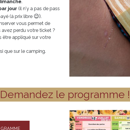
e dimanche
.
par jour
(il n'y a pas de pass
😉).
payé (à prix libre
conserver vous permet de
s avez perdu votre ticket ?
être appliqué sur votre
nsi que sur le camping.
Demandez le programme !
OGRAMME