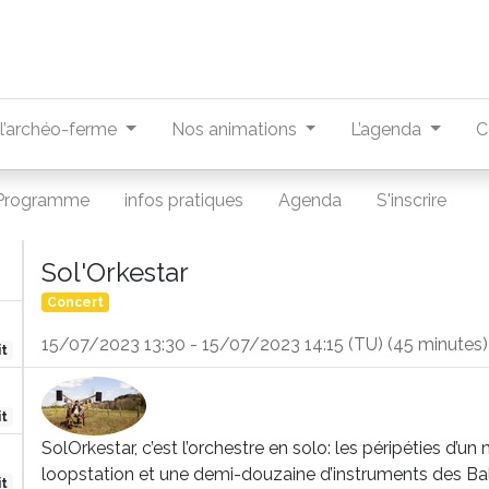
r l’archéo-ferme
Nos animations
L’agenda
C
Programme
infos pratiques
Agenda
S'inscrire
Sol'Orkestar
Concert
15/07/2023 13:30
-
15/07/2023 14:15
(
TU
) (
45 minutes
)
it
it
SolOrkestar, c’est l’orchestre en solo: les péripéties d’u
loopstation et une demi-douzaine d’instruments des Ba
it