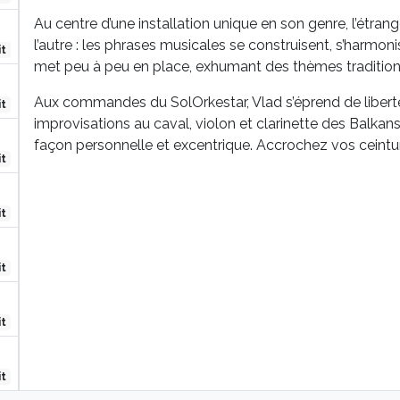
Au centre d’une installation unique en son genre, l’étra
l’autre : les phrases musicales se construisent, s’harmonis
it
met peu à peu en place, exhumant des thèmes traditionn
Aux commandes du SolOrkestar, Vlad s’éprend de liberté,
it
improvisations au caval, violon et clarinette des Balkans
façon personnelle et excentrique. Accrochez vos ceintu
it
it
it
it
it