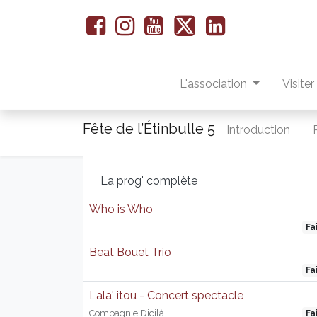
L'association
Visite
Fête de l’Étinbulle 5
Introduction
La prog' complète
Who is Who
Fa
Beat Bouet Trio
Fa
Lala' itou - Concert spectacle
Compagnie Dicilà
Fa