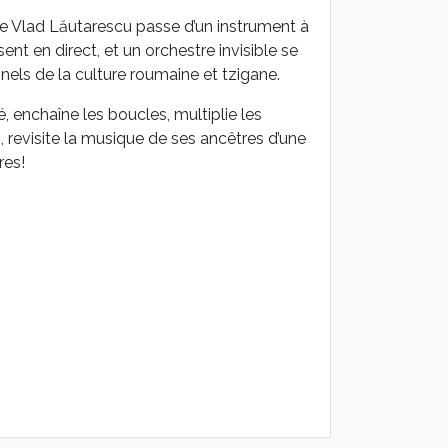
nge Vlad Lăutarescu passe d’un instrument à
ent en direct, et un orchestre invisible se
els de la culture roumaine et tzigane.
 enchaîne les boucles, multiplie les
, revisite la musique de ses ancêtres d’une
res!