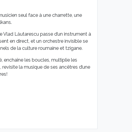
n musicien seul face à une charrette, une
lkans.
nge Vlad Lăutarescu passe d’un instrument à
ent en direct, et un orchestre invisible se
els de la culture roumaine et tzigane.
 enchaîne les boucles, multiplie les
, revisite la musique de ses ancêtres d’une
res!