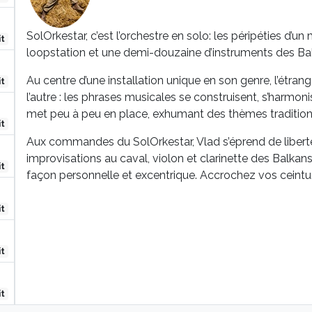
SolOrkestar, c’est l’orchestre en solo: les péripéties d’u
it
loopstation et une demi-douzaine d’instruments des Ba
Au centre d’une installation unique en son genre, l’étra
it
l’autre : les phrases musicales se construisent, s’harmonis
met peu à peu en place, exhumant des thèmes traditionn
it
Aux commandes du SolOrkestar, Vlad s’éprend de liberté,
improvisations au caval, violon et clarinette des Balkans
it
façon personnelle et excentrique. Accrochez vos ceintu
it
it
it