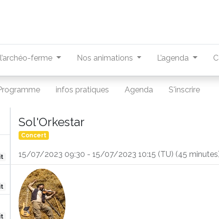
r l’archéo-ferme
Nos animations
L’agenda
C
Programme
infos pratiques
Agenda
S'inscrire
Sol'Orkestar
Concert
15/07/2023 09:30
-
15/07/2023 10:15
(
TU
) (
45 minutes
it
it
it