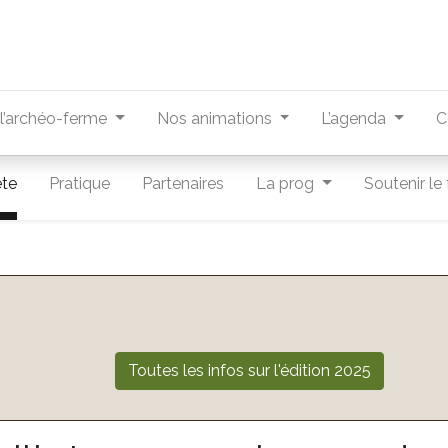
r l’archéo-ferme
Nos animations
L’agenda
C
ête
Pratique
Partenaires
La prog
Soutenir le 
Toutes les infos sur l'édition 2025