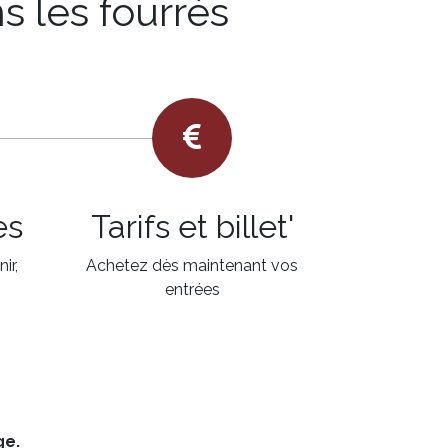
ns les fourrés
es
Tarifs et billet'
ir,
Achetez dès maintenant vos
entrées
ge.