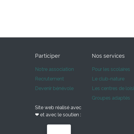
Participer
Nos services
Notre association
Pour les scolaires
Recrutement
Le club-nature
Devenir bénévole
Les centres de loisi
Groupes adaptés
Site web réalisé avec
❤ et avec le soutien :