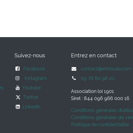
Suivez-nous
Entrez en contact
Facebook
contact@etinbulle.com
Instagram
09 78 80 98 20
rs
Youtube
Association loi 1901
Twitter
Siret : 844 096 966 000 16
Linkedin
Conditions générales d’utilis
Conditions générales de ven
Politique de confidentialité