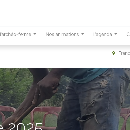
r l’archéo-ferme
Nos animations
L’agenda
C
Fran
e 2025