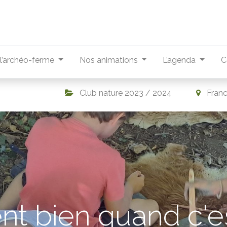
r l’archéo-ferme
Nos animations
L’agenda
C
Club nature 2023 / 2024
Fran
nt bien quand c'es