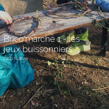
Brico'marché 1 - les
jeux buissonniers
Club Nature